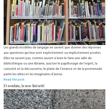
Les grands modèles de langage ne savent que donner des réponses
aux questions qui leur sont explicitement ou implicitement posées.
Elles ne savent pas, comme savent si bien le faire une salle de
bibliothèque ou une librairie, susciter le papillonage de l’esprit, la
curiosité et la découverte, le plaisir de l’errance et de la promenade
parmi les idées et les imaginaires d’autrui.
Errances
Read the post
de
Et soudain, la non-linéarité
la
pensée