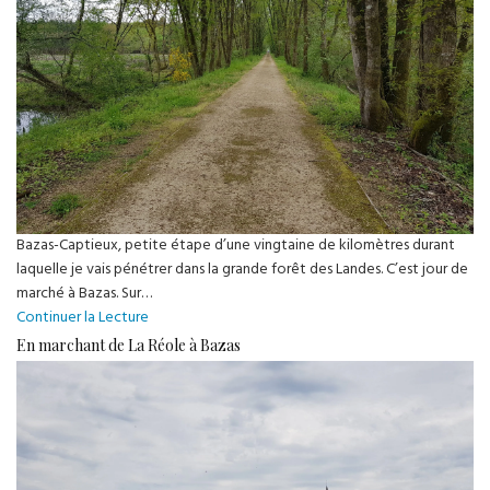
Marsan
Bazas-Captieux, petite étape d’une vingtaine de kilomètres durant
laquelle je vais pénétrer dans la grande forêt des Landes. C’est jour de
marché à Bazas. Sur…
En
Continuer la Lecture
marchant
En marchant de La Réole à Bazas
de
Bazas
à
Captieux