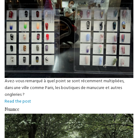
non-
linéarité
Avez-vous remarqué à quel point se sont récemment multipliées,
dans une ville comme Paris, les boutiques de manucure et autres
ongleries ?
Ses
Read the post
faux
Nuance
ongles
très
haut
dédiant