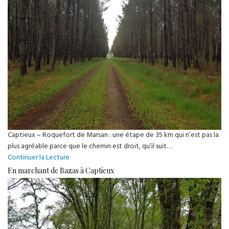
Captieux – Roquefort de Marsan : une étape de 35 km qui n’est pas la
plus agréable parce que le chemin est droit, qu’il suit…
En
Continuer la Lecture
marchant
En marchant de Bazas à Captieux
de
Captieux
à
Roquefort-
de-