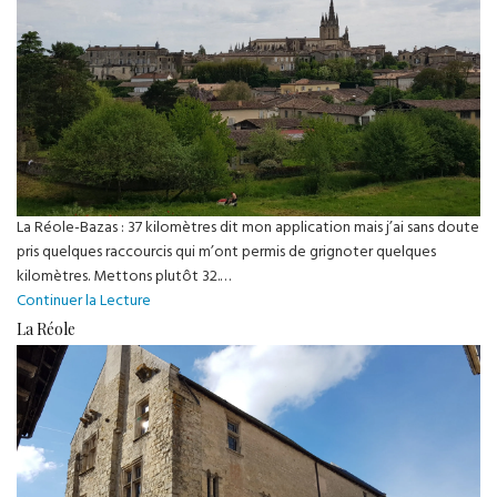
La Réole-Bazas : 37 kilomètres dit mon application mais j’ai sans doute
pris quelques raccourcis qui m’ont permis de grignoter quelques
kilomètres. Mettons plutôt 32.…
En
Continuer la Lecture
marchant
La Réole
de
La
Réole
à
Bazas